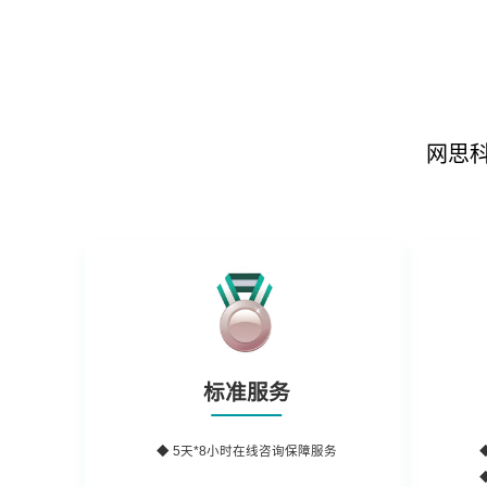
网思
标准服务
◆ 5天*8小时在线咨询保障服务