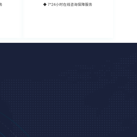
务
◆ 7*24小时在线咨询保障服务