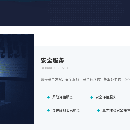
安全服务
SECURITY SERVICE
覆盖安全方案、安全服务、安全运营的完整业务生态，为
风险评估服务
安全评估服务
等保建设咨询服务
重大活动安全保