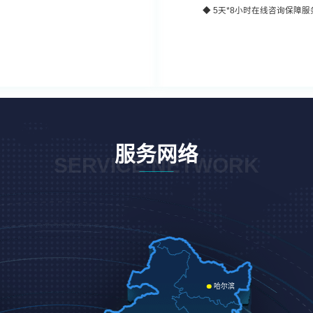
◆
5天*8小时
在线咨询保障服
服务网络
SERVICE NETWORK
哈尔滨