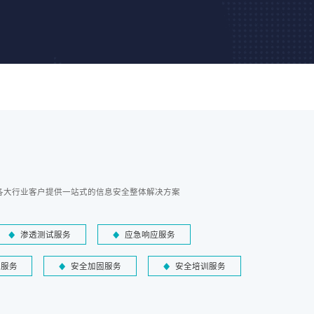
各大行业客户提供一站式的信息安全整体解决方案
渗透测试服务
应急响应服务
障服务
安全加固服务
安全培训服务