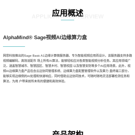
应用概述
APPLICATION OVERVIEW
AlphaMind® Sage视频AI边缘算力盒
网思科技推出的Sage Basic A1边缘计算微服务器，专为智能视频应用而设计。该服务器支持多路
视频编解码，高效适配市 场上所有AI算法，能够轻松应对各类智能视频分析任务。其应用领域广
泛，涵盖智慧城市、智慧园区、智慧乡村、智慧校园 以及智慧安防等多个AI应用场景。此外，视
频AI边缘算力盒产品包含云边协同管理系统、边缘算力盒配置管理软件以及算力 盒终端三部分，
能够实现边缘侧的AI处理和快速响应，同时借助云边协同技术，可随时随地灵活部署检测任务和
算法，为用 户带来前所未有的便捷和高效体验。
产品架构