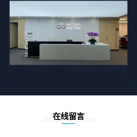
在线留言
ONLINE MESSAGE