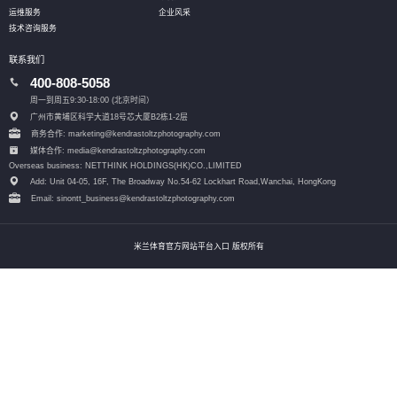
运维服务
企业风采
技术咨询服务
联系我们
400-808-5058
周一到周五9:30-18:00 (北京时间）
广州市黄埔区科学大道18号芯大厦B2栋1-2层
商务合作: marketing@kendrastoltzphotography.com
媒体合作: media@kendrastoltzphotography.com
Overseas business: NETTHINK HOLDINGS(HK)CO.,LIMITED
Add: Unit 04-05, 16F, The Broadway No.54-62 Lockhart Road,
Wanchai, HongKong
Email: sinontt_business@kendrastoltzphotography.com
米兰体育官方网站平台入口 版权所有