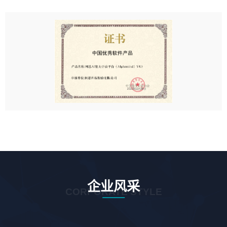
企业风采
CORPORATE STYLE