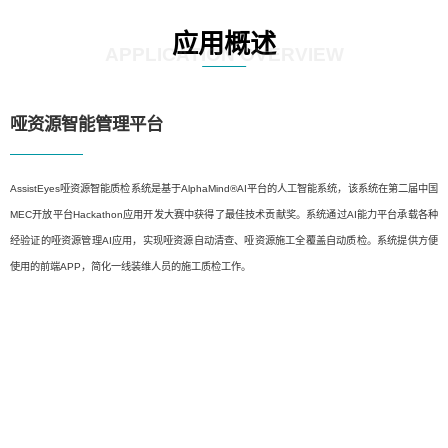
应用概述
APPLICATION OVERVIEW
哑资源智能管理平台
AssistEyes哑资源智能质检系统是基于AlphaMind®AI平台的人工智能系统，该系统在第二届中国
MEC开放平台Hackathon应用开发大赛中获得了最佳技术贡献奖。系统通过AI能力平台承载各种
经验证的哑资源管理AI应用，实现哑资源自动清查、哑资源施工全覆盖自动质检。系统提供方便
使用的前端APP，简化一线装维人员的施工质检工作。