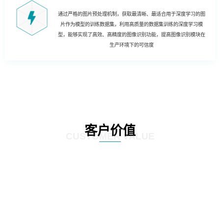
通过严格的图片预处理机制，获取最清晰、最适合用于深度学习的图
片作为模型的训练数据集，利用高质量的数据集训练的深度学习模
型，能够实现了高效、高精度的图像识别功能，提高图像识别模块在
生产环境下的可信度
客户价值
CUSTOMER VALUE
01
实现哑资源自动盘查