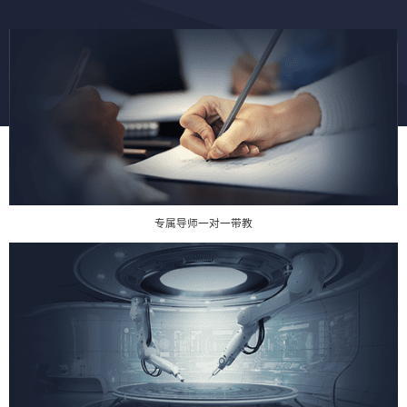
专属导师一对一带教