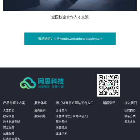
全国校企合作人才交流
投递通道：hr@kendrastoltzphotography.com
产品与解决方案
服务体系
米兰体育官方网站平台入口
新闻资讯
加入我们
人工智能
服务级别
企业简介
招聘岗位
数字孪生
服务网络
米兰体育官方网站平台入口
联系方式
数字化转型解
服务网络
留言表单
安全服务
荣誉资质
运维服务
企业风采
技术咨询服务