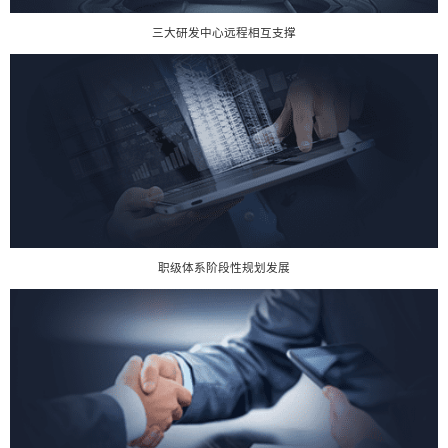
三大研发中心远程相互支撑
职级体系阶段性规划发展